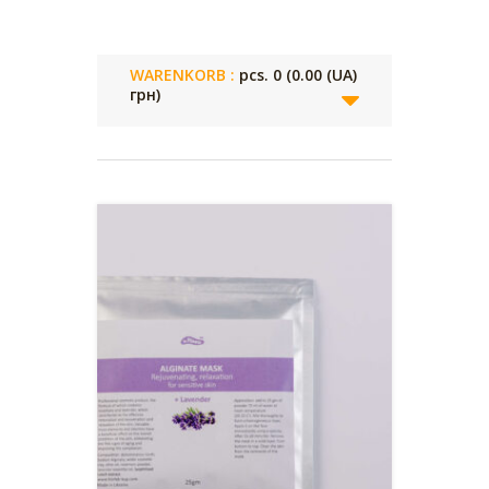
WARENKORB :
pcs. 0 (
0.00 (UA)
грн
)