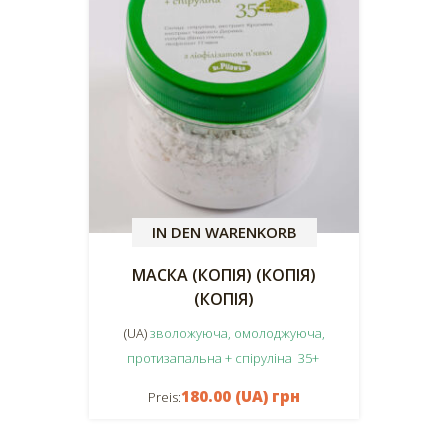
IN DEN WARENKORB
МАСКА (КОПІЯ) (КОПІЯ)
(КОПІЯ)
(UA)
зволожуюча, омолоджуюча,
протизапальна + спіруліна 35+
180.00 (UA) грн
Preis: