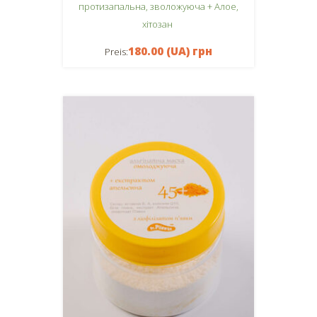
протизапальна, зволожуюча + Алое,
хітозан
180.00 (UA) грн
Preis: