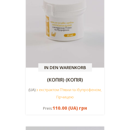
IN DEN WARENKORB
(КОПІЯ) (КОПІЯ)
(UA)
з екстрактом П'явки та ібупрофеном,
Гірчицею
110.00 (UA) грн
Preis: