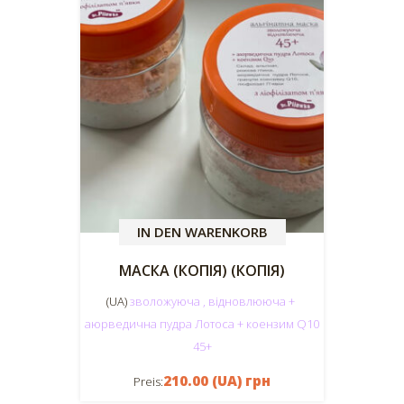
IN DEN WARENKORB
МАСКА (КОПІЯ) (КОПІЯ)
(UA)
зволожуюча , відновлююча +
аюрведична пудра Лотоса + коензим Q10
45+
210.00 (UA) грн
Preis: