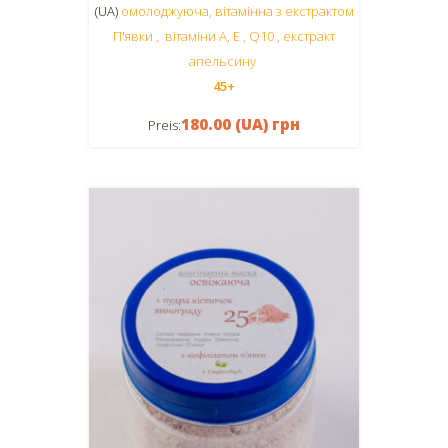
(UA)
омолоджуюча, вітамінна з екстрактом
П'явки , вітаміни А, Е , Q10 , екстракт
апельсину
45+
180.00 (UA) грн
Preis: