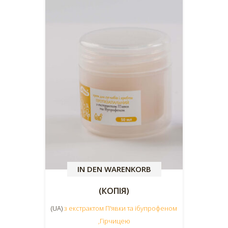
IN DEN WARENKORB
(КОПІЯ)
(UA)
з екстрактом П'явки та ібупрофеном
,Гірчицею