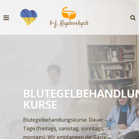
BLUTEGELBEHANDLU
KURSE
Blutegelbehandlungskurse. Dauer – 4
Tage (freitags, samstag, sonntags,
montags). Wir empfangen die Gäste,