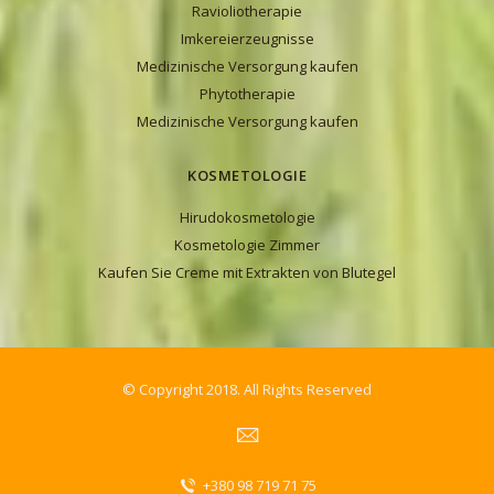
Ravioliotherapie
Imkereierzeugnisse
Medizinische Versorgung kaufen
Phytotherapie
Medizinische Versorgung kaufen
KOSMETOLOGIE
Hirudokosmetologie
Kosmetologie Zimmer
Kaufen Sie Creme mit Extrakten von Blutegel
© Copyright 2018. All Rights Reserved
+380 98 719 71 75