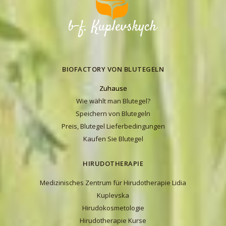
gezüchtigte 0,01 – 4,0g
. grosse
Blutegel nach der 4-6-monatigen
Quarantäne. Wir verkaufen
medizinische Blutegeln innerhalb der
Ukraine und liefern sie durch
BIOFACTORY VON BLUTEGELN
Transportunternehmen und
Eisenbahnverkehr. Innerhalb Lwiw gibt
Zuhause
es Kurierdienst.
Wie wählt man Blutegel?
Speichern von Blutegeln
Preis, Blutegel Lieferbedingungen
Kaufen Sie Blutegel
Verkauf der medizinischen Blutegel:
Montag – Freitag, ganzjährig..
HIRUDOTHERAPIE
Medizinisches Zentrum für Hirudotherapie Lidia
Kuplevska
Hirudokosmetologie
Hirudotherapie Kurse