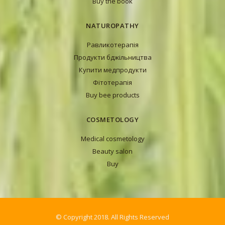
Buy the book
NATUROPATHY
Равликотерапія
Продукти бджільництва
Купити медпродукти
Фітотерапія
Buy bee products
COSMETOLOGY
Medical cosmetology
Beauty salon
Buy
© Copyright 2018. All Rights Reserved