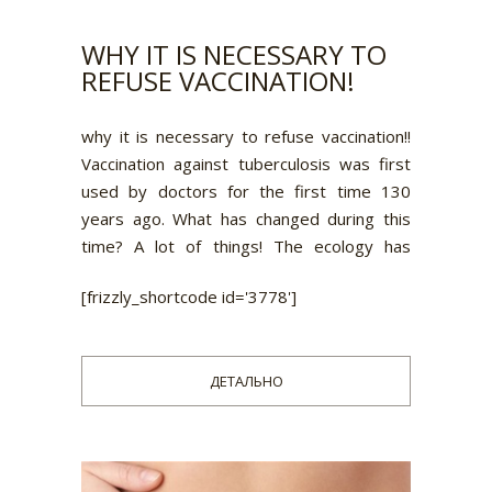
WHY IT IS NECESSARY TO
REFUSE VACCINATION!
why it is necessary to refuse vaccination!!
Vaccination against tuberculosis was first
used by doctors for the first time 130
years ago. What has changed during this
time? A lot of things! The ecology has
become worse many times, the immunity
[frizzly_shortcode id='3778']
of people has decreased many times due
to the inadequate nutrition completely
consisting of chemistry, preservatives,
ДЕТАЛЬНО
dyes and flavors. Seriously undermined the
immunity and craze pills. Human health 130
years ago and now even nothing to
compare. With each generation, it gets