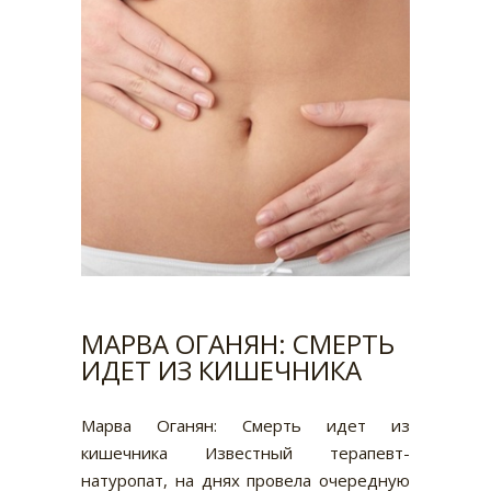
worse and worse. And if earlier the
organism coped with vaccination, now this
vaccination is for a weakened organism,
and especially for children, it is nothing but
intentional infection. With which if the body
and cope, but only through the final
destruction of its immune system. What will
lead to irreparable consequences and
incurable diseases. This also applies to all
other vaccinations. 1. A monthly child
weighing
МАРВА ОГАНЯН: СМЕРТЬ
ИДЕТ ИЗ КИШЕЧНИКА
Марва Оганян: Смерть идет из
кишечника Известный терапевт-
натуропат, на днях провела очередную